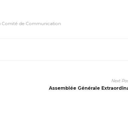
du Comité de Communication
Next Po
Assemblée Générale Extraordin