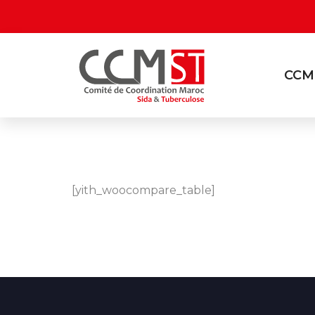
CCM
[yith_woocompare_table]